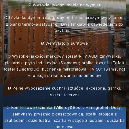
Wysokiej jakości meble na wymiar
Ø
Łóżko kontynentalne (gruby materac sprężynowy z topem
Ø
z pianki termo-elastycznej. Dwa kinkiety z oświetleniem do
czytania.
Wentylatory sufitowe
Ø
Wysokiej jakości markowy sprzęt RTV AGD: zmywarka,
Ø
piekarnik, płyta indukcyjna (Siemens); pralka, czajnik (Tefal)
toster (Electrolux); kuchenka mikrofalowa, TV 50” (Samsung)
– funkcja streamowania multimediów
Pełne wyposażenie kuchni (sztućce, akcesoria, garnki,
Ø
szkło i talerze)
Komfortowa łazienka (Villeroy&Boch. Hansgrohe). Duży,
Ø
zamykany prysznic z deszczownicą, szafki stojące z
szufladami, duże lustro i szafka wisząca z lustrami, suszarka
hotelowa