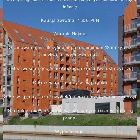
inflację
Kaucja zwrotna: 4500 PLN
Warunki Najmu:
Umowa najmu okazjonalnego na minimum 12 mc-y bez
Ø
możliwości wypowiedzenia
Możliwość negocjacji krótszego okresu (wzrost czynszu)
Ø
Brak wzrostu ceny w ciągu roku
Ø
Bezwzględny zakaz używek/palenia i przebywania zwierząt
Ø
Idealny apartament dla wymagających (biznes, kultura,
Ø
praca)
Wyposażenie: