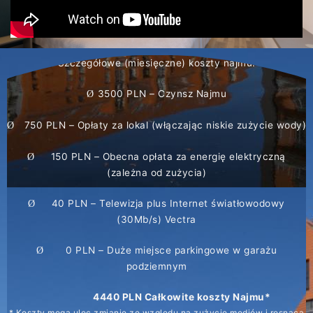
Szczegółowe (miesięczne) koszty najmu:
3500 PLN – Czynsz Najmu
Ø
750 PLN – Opłaty za lokal (włączając niskie zużycie wody)
Ø
150 PLN – Obecna opłata za energię elektryczną
Ø
(zależna od zużycia)
40 PLN – Telewizja plus Internet światłowodowy
Ø
(30Mb/s) Vectra
0 PLN – Duże miejsce parkingowe w garażu
Ø
podziemnym
4440 PLN Całkowite koszty Najmu*
* Koszty mogą ulec zmianie ze względu na zużycie mediów i rosnącą