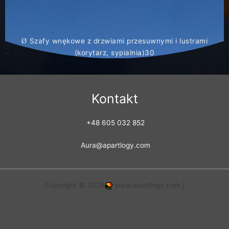
Szafy wnękowe z drzwiami przesuwnymi i lustrami
Ø
(korytarz, sypialnia)30
Kontakt
+48 605 032 852
Aura@apartlogy.com
Copyright © 2026
www.apartlogy.com |