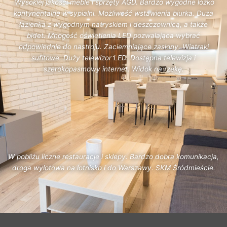
Wysokiej jakości meble i sprzęty AGD. Bardzo wygodne łóżko
kontynentalne w sypialni. Możliwość wstawienia biurka. Duża
łazienka z wygodnym natryskiem i deszczownicą, a także
bidet. Mnogość oświetlenia LED pozwalająca wybrać
odpowiednie do nastroju. Zaciemniające zasłony. Wiatraki
sufitowe. Duży telewizor LED. Dostępna telewizja i
szerokopasmowy internet. Widok na rzekę.
W pobliżu liczne restauracje i sklepy. Bardzo dobra komunikacja,
droga wylotowa na lotnisko i do Warszawy. SKM Śródmieście.